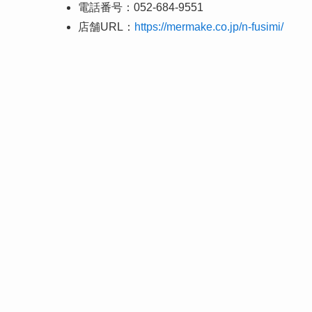
電話番号：052-684-9551
店舗URL：
https://mermake.co.jp/n-fusimi/