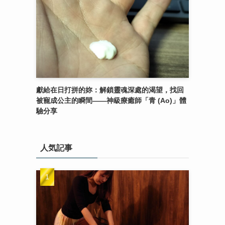
獻給在日打拼的妳：解鎖靈魂深處的渴望，找回
被寵成公主的瞬間——神級療癒師「青 (Ao)」體
驗分享
人気記事