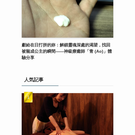
獻給在日打拼的妳：解鎖靈魂深處的渴望，找回
被寵成公主的瞬間——神級療癒師「青 (Ao)」體
驗分享
人気記事