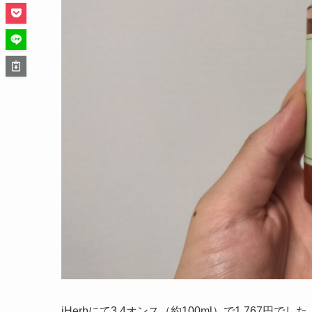
iHerbにて3.4オンス（約100ml）で1,767円でした