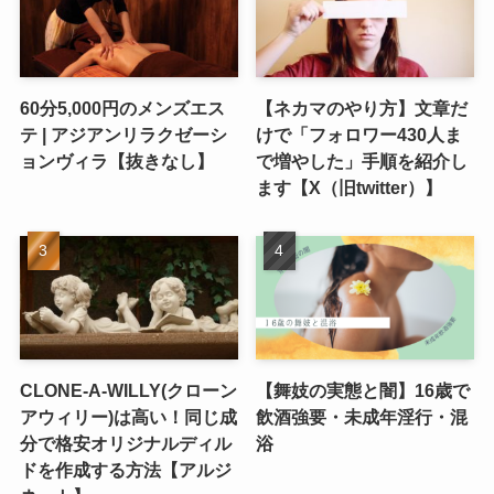
60分5,000円のメンズエス
【ネカマのやり方】文章だ
テ | アジアンリラクゼーシ
けで「フォロワー430人ま
ョンヴィラ【抜きなし】
で増やした」手順を紹介し
ます【X（旧twitter）】
CLONE-A-WILLY(クローン
【舞妓の実態と闇】16歳で
アウィリー)は高い！同じ成
飲酒強要・未成年淫行・混
分で格安オリジナルディル
浴
ドを作成する方法【アルジ