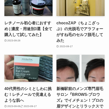
レチノール初心者におすす
chocoZAP（ちょこざっ
め | 濃度・用途別3選【全て
ぷ）の光脱毛でアラフォー
購入して試してみた】
がすね毛のセルフ脱毛して
みた
2023-09-26
2023-09-17
40代男性のシミとしわに挑
新橋駅前のメンズ専門眉毛
む！レチノールで見違える
サロン『BROWS-ブロウ
ような肌へ
ズ』でイメチェン！プロの
眉デザインとリラックスで
2023-09-06
2023-09-17