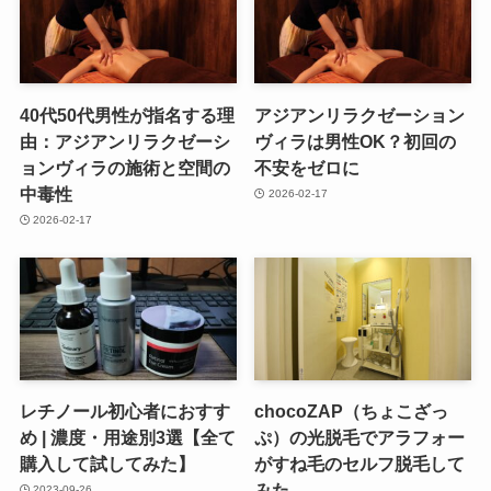
40代50代男性が指名する理
アジアンリラクゼーション
由：アジアンリラクゼーシ
ヴィラは男性OK？初回の
ョンヴィラの施術と空間の
不安をゼロに
中毒性
2026-02-17
2026-02-17
レチノール初心者におすす
chocoZAP（ちょこざっ
め | 濃度・用途別3選【全て
ぷ）の光脱毛でアラフォー
購入して試してみた】
がすね毛のセルフ脱毛して
みた
2023-09-26