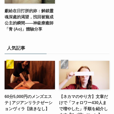
獻給在日打拼的妳：解鎖靈
魂深處的渴望，找回被寵成
公主的瞬間——神級療癒師
「青 (Ao)」體驗分享
人気記事
60分5,000円のメンズエス
【ネカマのやり方】文章だ
テ | アジアンリラクゼーシ
けで「フォロワー430人ま
ョンヴィラ【抜きなし】
で増やした」手順を紹介し