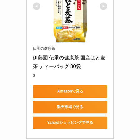
伝承の健康茶
伊藤園 伝承の健康茶 国産はと麦
茶 ティーバッグ 30袋
0
Amazonで見る
楽天市場で見る
Yahoo!ショッピングで見る