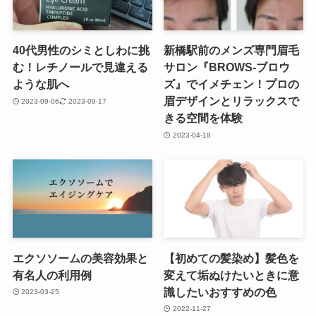
40代男性のシミとしわに挑
新橋駅前のメンズ専門眉毛
む！レチノールで見違える
サロン『BROWS-ブロウ
ような肌へ
ズ』でイメチェン！プロの
眉デザインとリラックスで
2023-09-06
2023-09-17
きる空間を体験
2023-04-18
エクソソームの美容効果と
【初めての髪染め】髪色を
有名人の利用例
変えて垢ぬけたいときに意
識したいおすすめの色
2023-03-25
2022-11-27