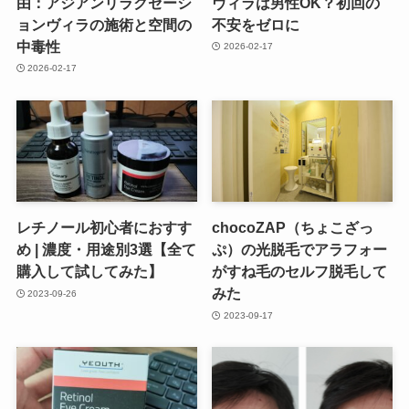
由：アジアンリラクゼーシ
ヴィラは男性OK？初回の
ョンヴィラの施術と空間の
不安をゼロに
中毒性
2026-02-17
2026-02-17
レチノール初心者におすす
chocoZAP（ちょこざっ
め | 濃度・用途別3選【全て
ぷ）の光脱毛でアラフォー
購入して試してみた】
がすね毛のセルフ脱毛して
みた
2023-09-26
2023-09-17