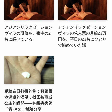
アジアンリラクゼーション
アジアンリラクゼーション
ヴィラの研修を、夜中の2
ヴィラの求人票の月給23万
時に調べている
円を、平日の23時にひとり
で眺めていた話
獻給在日打拼的妳：解鎖靈
魂深處的渴望，找回被寵成
公主的瞬間——神級療癒師
「青 (Ao)」體驗分享