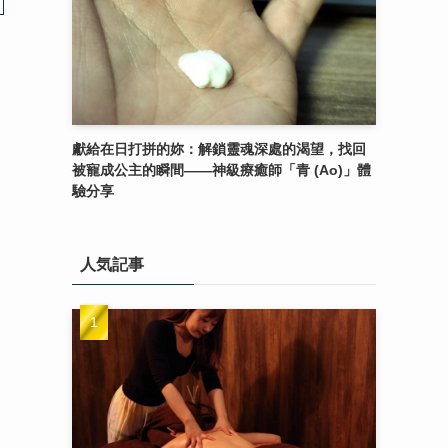
獻給在日打拼的妳：解鎖靈魂深處的渴望，找回
被寵成公主的瞬間——神級療癒師「青 (Ao)」體
驗分享
人気記事