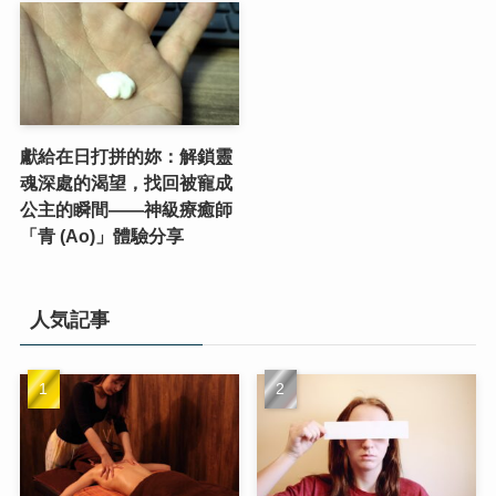
獻給在日打拼的妳：解鎖靈
魂深處的渴望，找回被寵成
公主的瞬間——神級療癒師
「青 (Ao)」體驗分享
人気記事