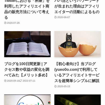
Twitterにおける「界隈」を
パパ活というパワーワード
利用したアフィリエイト商
が生まれた理由はアフィリ
品の販売方法について考え
エイターの活動によるもの
る
2020-06-07
2020-07-26
ブログを100日間更新 | ア
【初心者向け】当ブログ
クセス数や収益の変化を調
(yueo0o.com)で利用して
べてみた【メリット多め】
いるアフィリエイトサービ
スを超簡単シンプルに解説
2020-05-19
2022-07-11
2020-05-15