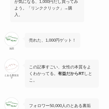
が気になる
、1,000円だし買ってみ
よう。「リンククリック」→購
入。
売れた、
1,000円
ゲット！
池田
この記事すごい、女性の本質をよ
くわかってる。
有益だからRT
しと
とある裏垢女
子
こ。
フォロワー50,000人のとある裏垢