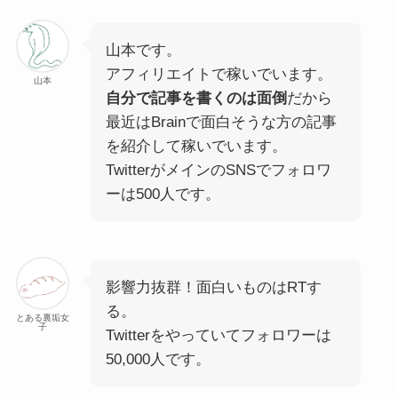
山本です。
アフィリエイトで稼いでいます。
山本
自分で記事を書くのは面倒
だから
最近はBrainで面白そうな方の記事
を紹介して稼いでいます。
TwitterがメインのSNSで
フォロワ
ーは500人
です。
影響力抜群！面白いものはRTす
る。
とある裏垢女
子
Twitterをやっていて
フォロワーは
50,000人
です。