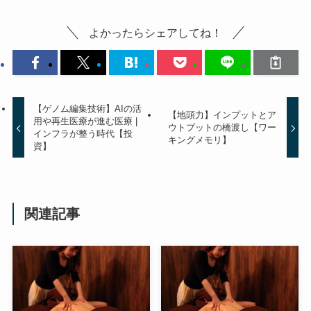
よかったらシェアしてね！
【ゲノム編集技術】AIの活
【地頭力】インプットとア
用や再生医療が進む医療 |
ウトプットの橋渡し【ワー
インフラが整う時代【投
キングメモリ】
資】
関連記事