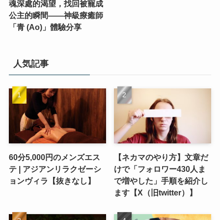
魂深處的渴望，找回被寵成
公主的瞬間——神級療癒師
「青 (Ao)」體驗分享
人気記事
60分5,000円のメンズエス
【ネカマのやり方】文章だ
テ | アジアンリラクゼーシ
けで「フォロワー430人ま
ョンヴィラ【抜きなし】
で増やした」手順を紹介し
ます【X（旧twitter）】