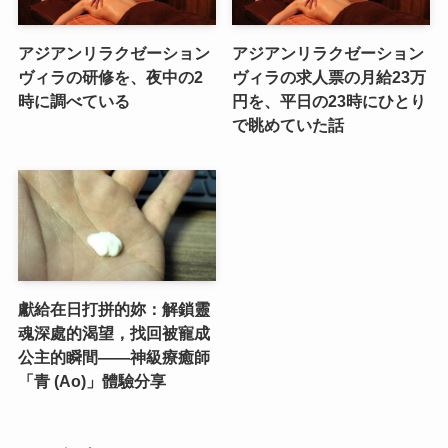
アジアンリラクゼーション
アジアンリラクゼーション
ヴィラの研修を、夜中の2
ヴィラの求人票の月給23万
時に調べている
円を、平日の23時にひとり
で眺めていた話
獻給在日打拼的妳：解鎖靈
魂深處的渴望，找回被寵成
公主的瞬間——神級療癒師
「青 (Ao)」體驗分享