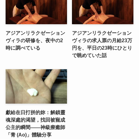
アジアンリラクゼーション
アジアンリラクゼーション
ヴィラの研修を、夜中の2
ヴィラの求人票の月給23万
時に調べている
円を、平日の23時にひとり
で眺めていた話
獻給在日打拼的妳：解鎖靈
魂深處的渴望，找回被寵成
公主的瞬間——神級療癒師
「青 (Ao)」體驗分享