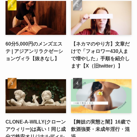
60分5,000円のメンズエス
【ネカマのやり方】文章だ
テ | アジアンリラクゼーシ
けで「フォロワー430人ま
ョンヴィラ【抜きなし】
で増やした」手順を紹介し
ます【X（旧twitter）】
CLONE-A-WILLY(クローン
【舞妓の実態と闇】16歳で
アウィリー)は高い！同じ成
飲酒強要・未成年淫行・混
分で格安オリジナルディル
浴