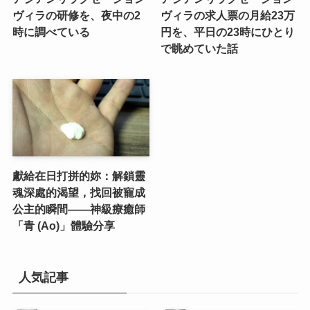
ヴィラの研修を、夜中の2
ヴィラの求人票の月給23万
時に調べている
円を、平日の23時にひとり
で眺めていた話
獻給在日打拼的妳：解鎖靈
魂深處的渴望，找回被寵成
公主的瞬間——神級療癒師
「青 (Ao)」體驗分享
人気記事