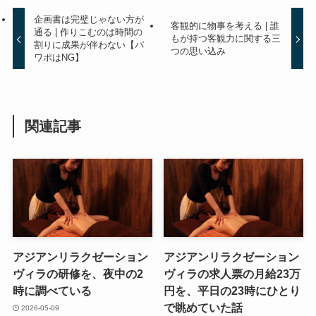
企画書は完璧じゃない方が
客観的に物事を考える | 誰
通る | 作りこむのは時間の
もが持つ客観力に関する三
割りに成果が伴わない【パ
つの思い込み
ワポはNG】
関連記事
アジアンリラクゼーション
アジアンリラクゼーション
ヴィラの研修を、夜中の2
ヴィラの求人票の月給23万
時に調べている
円を、平日の23時にひとり
で眺めていた話
2026-05-09