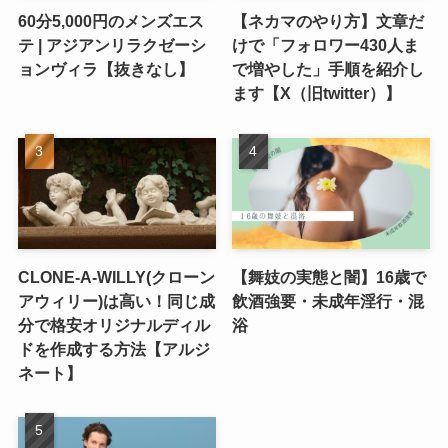
60分5,000円のメンズエス
【ネカマのやり方】文章だ
テ | アジアンリラクゼーシ
けで「フォロワー430人ま
ョンヴィラ【抜きなし】
で増やした」手順を紹介し
ます【X（旧twitter）】
CLONE-A-WILLY(クローン
【舞妓の実態と闇】16歳で
アウィリー)は高い！同じ成
飲酒強要・未成年淫行・混
分で格安オリジナルディル
浴
ドを作成する方法【アルジ
ネート】