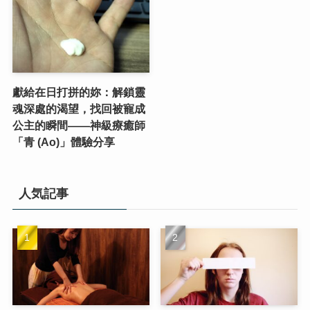
獻給在日打拼的妳：解鎖靈
魂深處的渴望，找回被寵成
公主的瞬間——神級療癒師
「青 (Ao)」體驗分享
人気記事