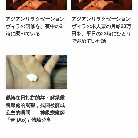
アジアンリラクゼーション
アジアンリラクゼーション
ヴィラの研修を、夜中の2
ヴィラの求人票の月給23万
時に調べている
円を、平日の23時にひとり
で眺めていた話
獻給在日打拼的妳：解鎖靈
魂深處的渴望，找回被寵成
公主的瞬間——神級療癒師
「青 (Ao)」體驗分享