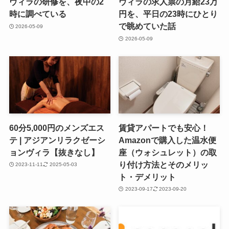
ヴィラの研修を、夜中の2
ヴィラの求人票の月給23万
時に調べている
円を、平日の23時にひとり
で眺めていた話
2026-05-09
2026-05-09
60分5,000円のメンズエス
賃貸アパートでも安心！
テ | アジアンリラクゼーシ
Amazonで購入した温水便
ョンヴィラ【抜きなし】
座（ウォシュレット）の取
り付け方法とそのメリッ
2023-11-11
2025-05-03
ト・デメリット
2023-09-17
2023-09-20