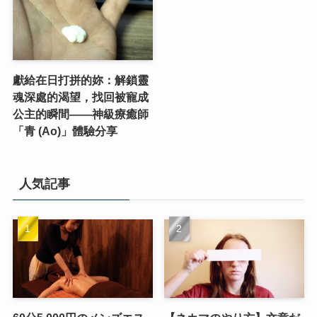
獻給在日打拼的妳：解鎖靈
魂深處的渴望，找回被寵成
公主的瞬間——神級療癒師
「青 (Ao)」體驗分享
人気記事