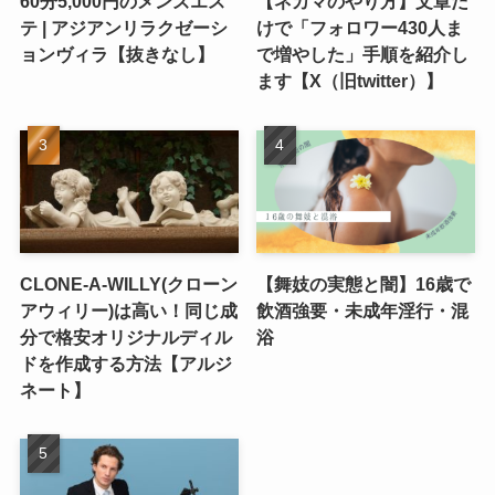
60分5,000円のメンズエス
【ネカマのやり方】文章だ
テ | アジアンリラクゼーシ
けで「フォロワー430人ま
ョンヴィラ【抜きなし】
で増やした」手順を紹介し
ます【X（旧twitter）】
CLONE-A-WILLY(クローン
【舞妓の実態と闇】16歳で
アウィリー)は高い！同じ成
飲酒強要・未成年淫行・混
分で格安オリジナルディル
浴
ドを作成する方法【アルジ
ネート】