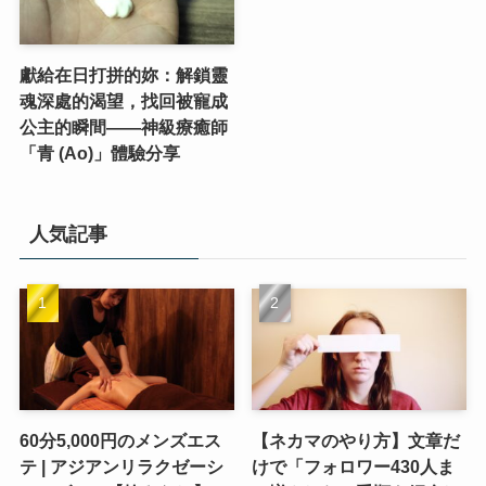
獻給在日打拼的妳：解鎖靈
魂深處的渴望，找回被寵成
公主的瞬間——神級療癒師
「青 (Ao)」體驗分享
人気記事
60分5,000円のメンズエス
【ネカマのやり方】文章だ
テ | アジアンリラクゼーシ
けで「フォロワー430人ま