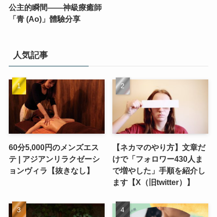
公主的瞬間——神級療癒師
「青 (Ao)」體驗分享
人気記事
60分5,000円のメンズエス
【ネカマのやり方】文章だ
テ | アジアンリラクゼーシ
けで「フォロワー430人ま
ョンヴィラ【抜きなし】
で増やした」手順を紹介し
ます【X（旧twitter）】