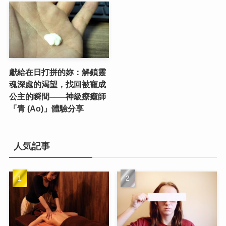
獻給在日打拼的妳：解鎖靈
魂深處的渴望，找回被寵成
公主的瞬間——神級療癒師
「青 (Ao)」體驗分享
人気記事