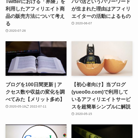
Twitterにおける「界隈」を
パパ活というパワーワード
利用したアフィリエイト商
が生まれた理由はアフィリ
品の販売方法について考え
エイターの活動によるもの
る
2020-06-07
2020-07-26
ブログを100日間更新 | ア
【初心者向け】当ブログ
クセス数や収益の変化を調
(yueo0o.com)で利用して
べてみた【メリット多め】
いるアフィリエイトサービ
スを超簡単シンプルに解説
2020-05-19
2022-07-11
2020-05-15