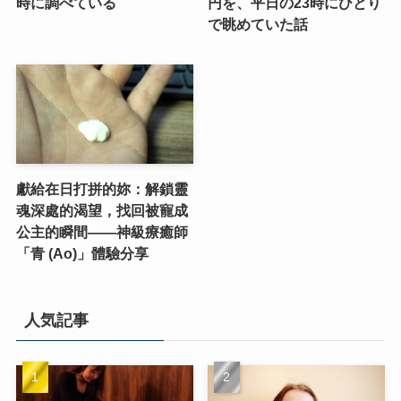
時に調べている
円を、平日の23時にひとり
で眺めていた話
獻給在日打拼的妳：解鎖靈
魂深處的渴望，找回被寵成
公主的瞬間——神級療癒師
「青 (Ao)」體驗分享
人気記事