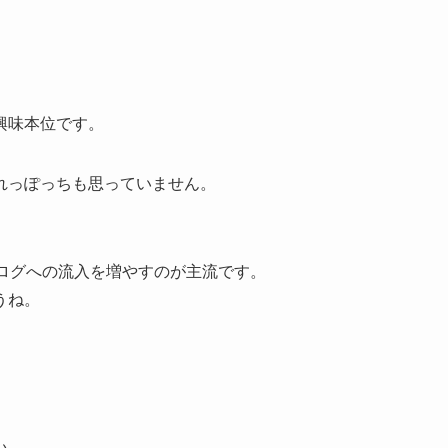
興味本位です。
れっぽっちも思っていません。
ログへの流入を増やすのが主流です。
うね。
。
い。