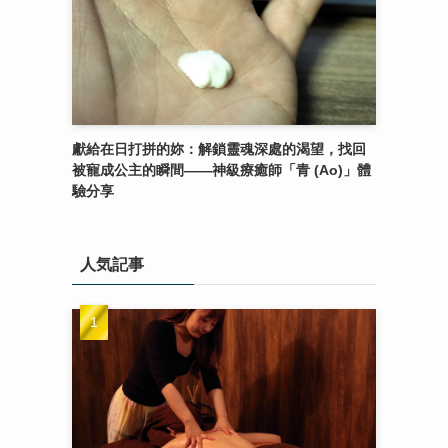
獻給在日打拼的妳：解鎖靈魂深處的渴望，找回
被寵成公主的瞬間——神級療癒師「青 (Ao)」體
驗分享
人気記事