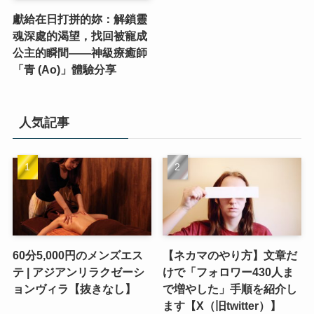
獻給在日打拼的妳：解鎖靈
魂深處的渴望，找回被寵成
公主的瞬間——神級療癒師
「青 (Ao)」體驗分享
人気記事
60分5,000円のメンズエス
【ネカマのやり方】文章だ
テ | アジアンリラクゼーシ
けで「フォロワー430人ま
ョンヴィラ【抜きなし】
で増やした」手順を紹介し
ます【X（旧twitter）】