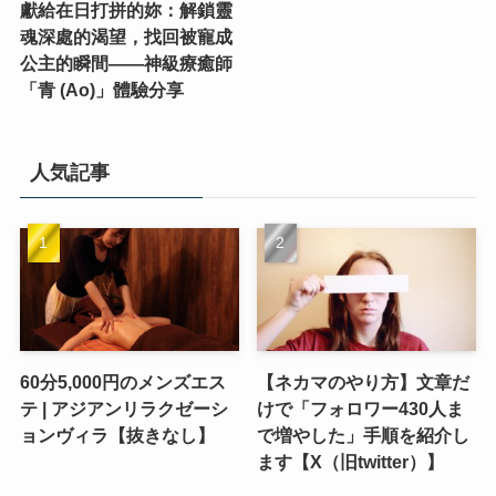
獻給在日打拼的妳：解鎖靈
魂深處的渴望，找回被寵成
公主的瞬間——神級療癒師
「青 (Ao)」體驗分享
人気記事
60分5,000円のメンズエス
【ネカマのやり方】文章だ
テ | アジアンリラクゼーシ
けで「フォロワー430人ま
ョンヴィラ【抜きなし】
で増やした」手順を紹介し
ます【X（旧twitter）】