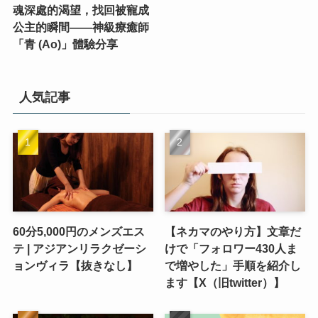
魂深處的渴望，找回被寵成
公主的瞬間——神級療癒師
「青 (Ao)」體驗分享
人気記事
60分5,000円のメンズエス
【ネカマのやり方】文章だ
テ | アジアンリラクゼーシ
けで「フォロワー430人ま
ョンヴィラ【抜きなし】
で増やした」手順を紹介し
ます【X（旧twitter）】