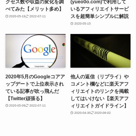
クセス数や収益の変化を調
(yueo0o.com)で利用して
べてみた【メリット多め】
いるアフィリエイトサービ
スを超簡単シンプルに解説
2020-05-19
2022-07-11
2020-05-15
2020年5月のGoogleコアア
他人の返信（リプライ）や
ップデートで上位表示され
コメント欄などに楽天アフ
ている記事が吹っ飛んだ
ィリエイトのリンクを掲載
【Twitter頑張る】
してはいけない【楽天アフ
ィリエイトガイドライン】
2020-05-09
2022-07-11
2020-04-30
2020-06-02