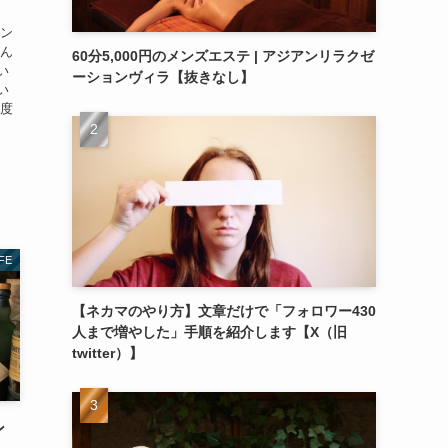
】
キン
なん
60分5,000円のメンズエステ | アジアンリラクゼ
い
ーションヴィラ【抜きなし】
い
何度
IFE
【ネカマのやり方】文章だけで「フォロワー430
人まで増やした」手順を紹介します【X（旧
twitter）】
ン