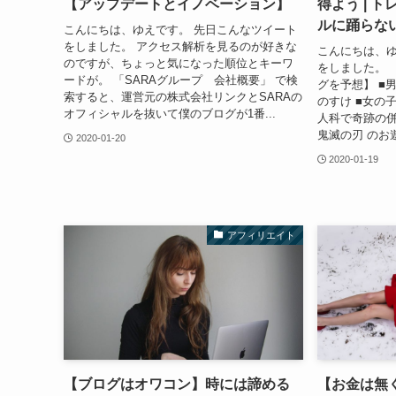
【アップデートとイノベーション】
得よう | 
ルに踊らな
こんにちは、ゆえです。 先日こんなツイート
をしました。 アクセス解析を見るのが好きな
こんにちは、ゆ
のですが、ちょっと気になった順位とキーワ
をしました。 
ードが。 「SARAグループ 会社概要」 で検
グを予想】 ■
索すると、運営元の株式会社リンクとSARAの
のすけ ■女の子
オフィシャルを抜いて僕のブログが1番...
人科で奇跡の併
鬼滅の刃 のお遊戯
2020-01-20
2020-01-19
アフィリエイト
【ブログはオワコン】時には諦める
【お金は無