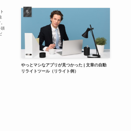
ート
往
す。
を頭
だ
やっとマシなアプリが見つかった | 文章の自動
リライトツール（リライト例）