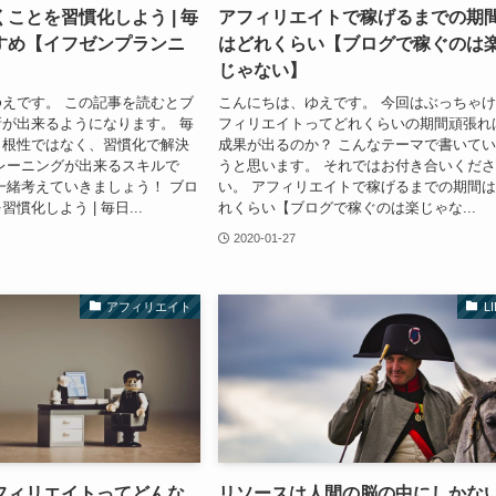
ことを習慣化しよう | 毎
アフィリエイトで稼げるまでの期
すめ【イフゼンプランニ
はどれくらい【ブログで稼ぐのは
じゃない】
えです。 この記事を読むとブ
こんにちは、ゆえです。 今回はぶっちゃ
が出来るようになります。 毎
フィリエイトってどれくらいの期間頑張れ
と根性ではなく、習慣化で解決
成果が出るのか？ こんなテーマで書いて
レーニングが出来るスキルで
うと思います。 それではお付き合いくだ
一緒考えていきましょう！ ブロ
い。 アフィリエイトで稼げるまでの期間
慣化しよう | 毎日...
れくらい【ブログで稼ぐのは楽じゃな...
2020-01-27
アフィリエイト
L
フィリエイトってどんな
リソースは人間の脳の中にしかな