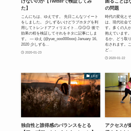
げないのか【Twitterで検証してみ
困ることはな
た】
の問題
こんにちは、ゆえです。 先日こんなツイート
時代の変化と
をしました。 少しずるいけどラブホタグを利
は、現代社会
用してトレンドアフィリエイト…😏😏😏 後で
す。多くの人
効果の程を検証してそれをネタに記事にしま
抱えています
す。 — ゆえ (@yue_ooo000ooo) January 16,
るか、どう取
2020 少しずる...
右されます。
ど...
2020-01-23
2020-01-22
LIFE
独自性と誰得感のバランスをとる
アクセスが