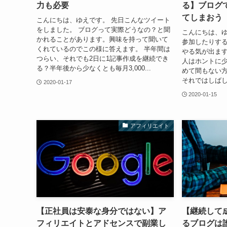
力も必要
る】ブログ
てしまおう
こんにちは、ゆえです。 先日こんなツイート
をしました。 ブログって実際どうなの？と聞
こんにちは、ゆ
かれることがあります。興味を持って聞いて
参加したりす
くれているのでこの様に答えます。 半年間は
やる気が出ます
つらい、それでも2日に1記事作成を継続でき
人はホントに少
る？半年後から少なくとも毎月3,000...
めて間もない
それではしばし
2020-01-17
2020-01-15
アフィリエイト
【正社員は安泰な身分ではない】ア
【継続して
フィリエイトとアドセンスで副業し
るブログは