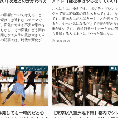
い | 友達とのかかわり方
メトレ【嫌な事はやらなくていい
こんにちは、ゆえです。 ポジティブシン
グって実は逆効果の時もあるんですよ。 
その影響について考えること
でも、前向きにがんばろー！！とか言って
で避けては通れないテーマで
ると、やった気になるだけで行動が伴わな
が、変化に対する不安や恐れを
事が多いです。 自己啓発セミナーとかに
。しかし、その変化にどう関わ
も参加する人はまさに「やった気にな...
り組むかで人生の質は大きく左
この記事では、時代の変化が
2020-01-21
アフィリエイト
L
爆発しても一時的だと心
【東京駅八重洲地下街】都内でシ