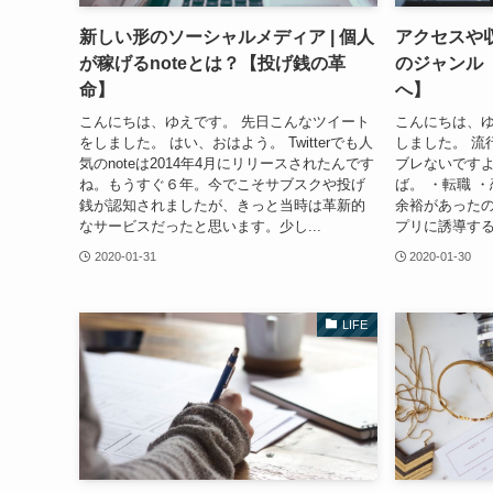
新しい形のソーシャルメディア | 個人
アクセスや
が稼げるnoteとは？【投げ銭の革
のジャンル
命】
へ】
こんにちは、ゆえです。 先日こんなツイート
こんにちは、ゆ
をしました。 はい、おはよう。 Twitterでも人
しました。 流
気のnoteは2014年4月にリリースされたんです
ブレないです
ね。もうすぐ６年。今でこそサブスクや投げ
ば。 ・転職 
銭が認知されましたが、きっと当時は革新的
余裕があった
なサービスだったと思います。少し...
プリに誘導する
2020-01-31
2020-01-30
LIFE