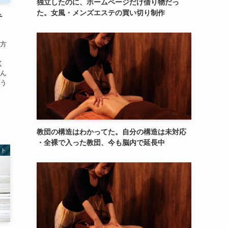
独立したのに、ホームページだけ借り物だっ
た。女風・メンズエステの買い切り制作
テ
た方
く
どん
よう
教団の構造はわかってた。自分の構造は未対応
・全裸で入った教団、今も脳内で延長中
イト