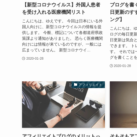
【新型コロナウイルス】外国人患者
ブログを書く
を受け入れる医療機関リスト
日更新のす
ング】
こんにちは、ゆえです。 今回は日本にいる外
国人向けに、新型コロナウイルスの情報を提
こんにちは、ゆ
供します。 今般、標記について各都道府県政
ログの毎日更新
策課より通知がありました。 恐らく医療機関
日更新は気合
向けには情報が来ているのですが、一般には
できます。 ト
広まっていません。 新型コロナウイ...
す。 それでは
グを書くことを習
2020-01-28
2020-01-28
アフィリエイト
アフィリエイトブログのメリットっ
そもそもア