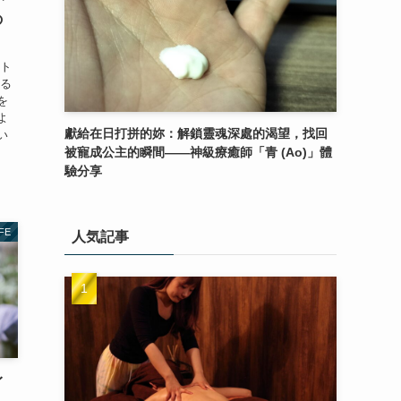
の
ート
ある
を
よ
獻給在日打拼的妳：解鎖靈魂深處的渴望，找回
い
被寵成公主的瞬間——神級療癒師「青 (Ao)」體
驗分享
IFE
人気記事
イ