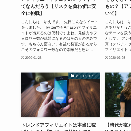
てなんだろう【リスクを負わずに安
もの？【ア
全に挑戦】
いて】
こんにちは、ゆえです。 先日こんなツイート
こんにちは、ゆ
をしました。 TwitterでもAmazonアフィリエ
きありがとうご
イトが出来るのは便利ですよね。発信力やフ
なテーマを扱う
ォロワー数が武器になるのはその人の強みで
として。 アン
す。もちろん面白い、有益な発言があるから
真（デパチ） 
こそのフォロワー数なので素敵だと思い...
フィリエイト メ
2020-01-26
2020-01-25
アフィリエイト
トレンドアフィリエイトは本当に稼
【時代が変