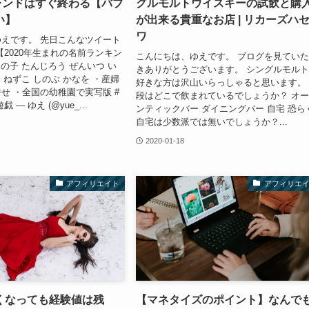
トレンドはすぐ終わる【バブ
グルモルトウイスキーの試飲と購
い】
が出来る貴重なお店 | リカーズハ
ワ
えです。 先日こんなツイート
【2020年生まれの名前ランキン
こんにちは、ゆえです。 ブログを見てい
男の子 たんじろう ぜんいつ い
きありがとうございます。 シングルモル
 ねずこ しのぶ かなを ・産婦
好きな方は沢山いらっしゃると思います。
せ ・全国の幼稚園で実写版 #
段はどこで飲まれているでしょうか？ オ
 — ゆえ (@yue_...
ンティックバー ダイニングバー 自宅 恐ら
自宅は少数派では無いでしょうか？...
2020-01-18
アフィリエイト
アフィリエ
くなっても経験値は残
【マネタイズのポイント】なんで