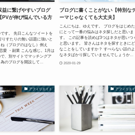
収益に繋げやすいブログ
ブログに書くことがない【特別な
【PVが伸び悩んでいる方
ーマじゃなくても大丈夫】
こんにちは、ゆえです。 ブログをはじめ
にとって一番の悩みはネタ探しだと思いま
です。 先日こんなツイートを
す。 この記事を読めば3つはネタが思いつ
行りすたりの無い話題に強いと
と思います。 皆さんはネタを探すときに
よね（ブログのはなし）例え
なことをしていますか？ すべらない話の
・恋愛 ・副業 こんな感じ。1月は
なネタばかり探していませんでしょうか...
ので、別サイトでマッチングア
為のブログを開設して...
2020-01-29
アフィリエイト
アフィリエ