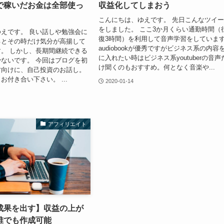
で稼いだお金は全部使っ
収益化してしまおう
こんにちは、ゆえです。 先日こんなツイ
をしました。 ここ3か月くらい通勤時間（
えです。 良い話しや勉強会に
復3時間）を利用して音声学習をしていま
るとその時だけ気分が高揚して
audiobookが優秀ですがビジネス系の内容
。 しかし、長期間継続できる
に入れたい時はビジネス系youtuberの音声
ないです。 今回はブログを初
け聞くのもおすすめ。何となく音楽や...
方向けに、自己投資のお話し。
お付き合い下さい。 ...
2020-01-14
アフィリエイト
成果を出す】収益の上が
誰でも作成可能