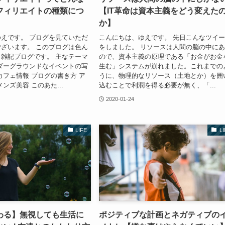
フィリエイトの種類につ
【IT革命は資本主義をどう変えた
か】
えです。 ブログを見ていただ
こんにちは、ゆえです。 先日こんなツイ
ざいます。 このブログは色ん
をしました。 リソースは人間の脳の中に
雑記ブログです。 主なテーマ
ので、資本主義の原理である「お金がお金
ダーグラウンドなイベントの写
生む」システムが崩れました。これまでの
カフェ情報 ブログの書き方 ア
うに、物理的なリソース（土地とか）を囲
ンズ美容 このあた...
込むことで利潤を得る必要が無く、「...
2020-01-24
LIFE
L
わる】無視しても生活に
ポジティブな計画とネガティブの