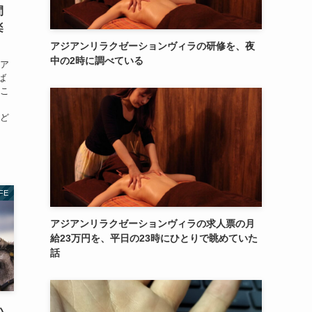
間
楽
アジアンリラクゼーションヴィラの研修を、夜
中の2時に調べている
けア
ば
いこ
さ
はど
IFE
アジアンリラクゼーションヴィラの求人票の月
給23万円を、平日の23時にひとりで眺めていた
話
い