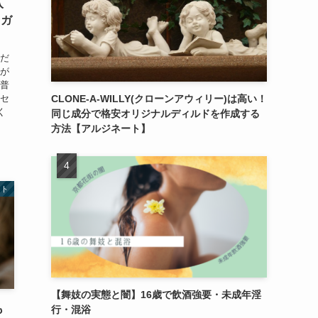
入
セガ
ただ
トが
 普
ーセ
CLONE-A-WILLY(クローンアウィリー)は高い！
く
同じ成分で格安オリジナルディルドを作成する
方法【アルジネート】
イト
【舞妓の実態と闇】16歳で飲酒強要・未成年淫
も
行・混浴