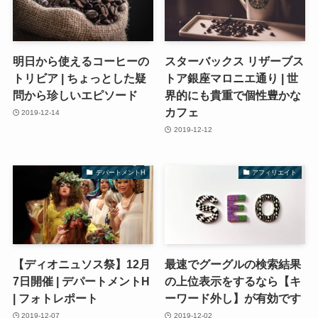
明日から使えるコーヒーの
スターバックス リザーブス
トリビア | ちょっとした疑
トア銀座マロニエ通り | 世
問から珍しいエピソード
界的にも貴重で個性豊かな
カフェ
2019-12-14
2019-12-12
デパートメントH
アフィリエイト
【ディオニュソス祭】12月
最速でグーグルの検索結果
7日開催 | デパートメントH
の上位表示をするなら【キ
| フォトレポート
ーワード外し】が有効です
2019-12-07
2019-12-02