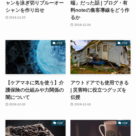
ャンを泳ぎ切りブルーオー
端」だった話 | ブログ・有
シャンを作り出せ
料noteの集客導線をどう作
るか
2019-12-25
2019-12-24
LIFE
LIFE
【ケアマネに気を使う】介
アウトドアでも使用できる
護保険の仕組みや力関係の
| 災害時に役立つグッズを
闇について
伝授
2019-12-20
2019-12-16
cafe
cafe