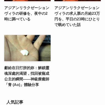
アジアンリラクゼーション
アジアンリラクゼーション
ヴィラの研修を、夜中の2
ヴィラの求人票の月給23万
時に調べている
円を、平日の23時にひとり
で眺めていた話
獻給在日打拼的妳：解鎖靈
魂深處的渴望，找回被寵成
公主的瞬間——神級療癒師
「青 (Ao)」體驗分享
人気記事